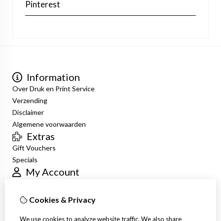
Pinterest
Information
Over Druk en Print Service
Verzending
Disclaimer
Algemene voorwaarden
Extras
Gift Vouchers
Specials
My Account
Inloggen
Order History
Cookies & Privacy
Newsletter
Customer Service
We use cookies to analyze website traffic. We also share