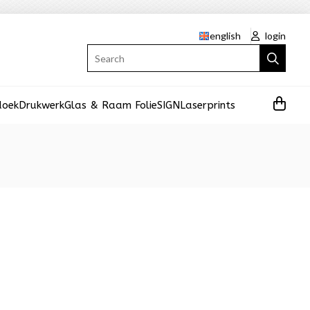
english
login
Search
doek
Drukwerk
Glas & Raam Folie
SIGN
Laserprints