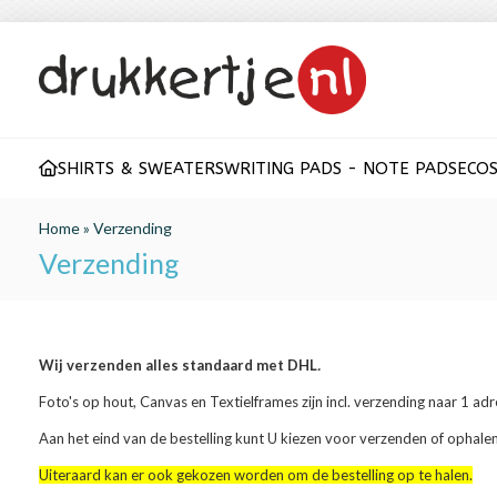
SHIRTS & SWEATERS
WRITING PADS - NOTE PADS
ECO
S
Home
»
Verzending
Verzending
Wij verzenden alles standaard met DHL
.
Foto's op hout, Canvas en Textielframes zijn incl. verzending naar 1 adr
Aan het eind van de bestelling kunt U kiezen voor verzenden of ophalen
Uiteraard kan er ook gekozen worden om de bestelling op te halen.