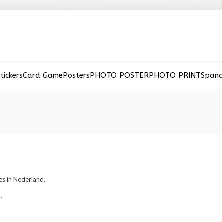
tickers
Card Game
Posters
PHOTO POSTER
PHOTO PRINT
Span
es in Nederland.
.