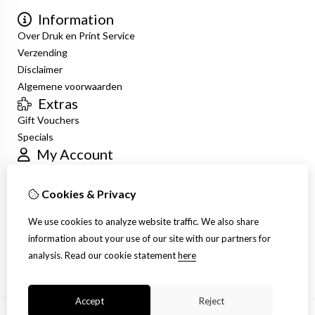
Information
Over Druk en Print Service
Verzending
Disclaimer
Algemene voorwaarden
Extras
Gift Vouchers
Specials
My Account
Inloggen
Order History
Cookies & Privacy
Newsletter
Customer Service
We use cookies to analyze website traffic. We also share
Contact Us
information about your use of our site with our partners for
Site Map
analysis.
Read our cookie statement
here
Accept
Reject