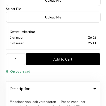
Upload File
Select File
Upload File
Kwantumkorting
2 of meer
26,62
5 of meer
25,11
Add to Cart
Op voorraad
Description
Eindeloos van look veranderen...
Per seizoen, per