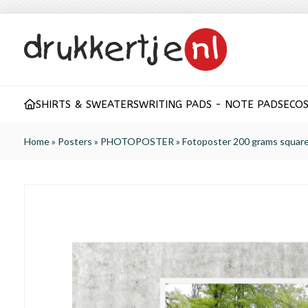
SHIRTS & SWEATERS
WRITING PADS - NOTE PADS
ECO
S
Home
»
Posters
»
PHOTOPOSTER
»
Fotoposter 200 grams square