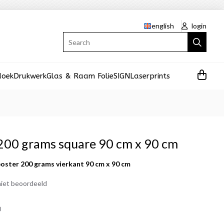
english
login
Search
doek
Drukwerk
Glas & Raam Folie
SIGN
Laserprints
200 grams square 90 cm x 90 cm
oster 200 grams vierkant 90 cm x 90 cm
iet beoordeeld
0