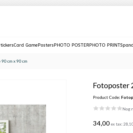
tickers
Card Game
Posters
PHOTO POSTER
PHOTO PRINT
Span
 90 cm x 90 cm
Fotoposter 
Product Code:
Fotop
Nog n
34,00
ex tax:
28,1