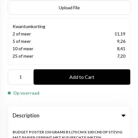
Upload File
Kwantumkorting
2 of meer
11,19
5 of meer
9,26
10 of meer
8,41
25 of meer
7,20
Add to Cart
Op voorraad
Description
BUDGET POSTER 150 GRAMS B1 (70 CM X 100 CM) OP STEVIG
MAT PAPIER GEPRINT MET KLEURECHTE INKTEN.