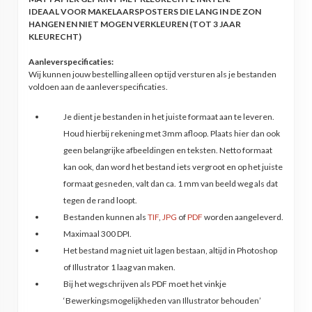
IDEAAL VOOR MAKELAARSPOSTERS DIE LANG IN DE ZON
HANGEN EN NIET MOGEN VERKLEUREN (TOT 3 JAAR
KLEURECHT)
Aanleverspecificaties:
Wij kunnen jouw bestelling alleen op tijd versturen als je bestanden
voldoen aan de aanleverspecificaties.
Je dient je bestanden in het juiste formaat aan te leveren.
Houd hierbij rekening met 3mm afloop. Plaats hier dan ook
geen belangrijke afbeeldingen en teksten. Netto formaat
kan ook, dan word het bestand iets vergroot en op het juiste
formaat gesneden, valt dan ca. 1 mm van beeld weg als dat
tegen de rand loopt.
Bestanden kunnen als
TIF
,
JPG
of
PDF
worden aangeleverd.
Maximaal 300 DPI.
Het bestand mag niet uit lagen bestaan, altijd in Photoshop
of Illustrator 1 laag van maken.
Bij het wegschrijven als PDF moet het vinkje
‘Bewerkingsmogelijkheden van Illustrator behouden’