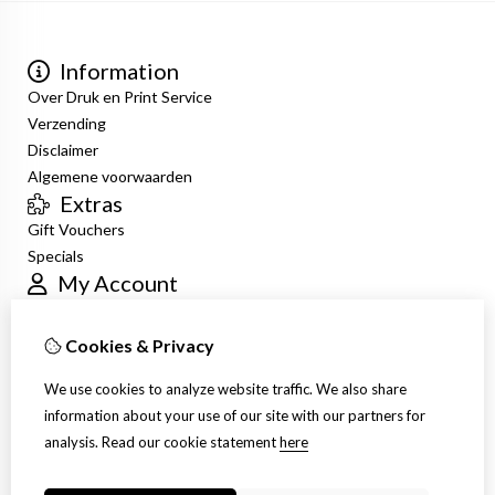
Information
Over Druk en Print Service
Verzending
Disclaimer
Algemene voorwaarden
Extras
Gift Vouchers
Specials
My Account
Inloggen
Order History
Cookies & Privacy
Newsletter
Customer Service
We use cookies to analyze website traffic. We also share
Contact Us
information about your use of our site with our partners for
Site Map
analysis.
Read our cookie statement
here