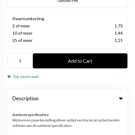
Upload File
Kwantumkorting
2 of meer
1,73
10 of meer
1,44
25 of meer
1,15
Add to Cart
Op voorraad
Description
Aanleverspecificaties:
Wij kunnen jouw bestelling alleen op tijd versturen als je bestanden
voldoen aan de aanleverspecificaties.