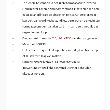
Je dient je bestanden in het juiste formaat aan te leveren.
Houd hierbij rekening met 3mm afloop. Plaats hier dan ook
geen belangrijke afbeeldingen en teksten. Netto formaat
kan ook, dan word het bestand iets vergroot en op het juiste
formaat gesneden, valt dan ca. 1 mm van beeld weg als dat
tegen de rand loopt.
Bestanden kunnen als
TIF
,
JPG
of
PDF
worden aangeleverd.
Maximaal 300 DPI.
Het bestand mag niet uit lagen bestaan, altijd in Photoshop
of Illustrator 1 laag van maken.
Bij het wegschrijven als PDF moet het vinkje
‘Bewerkingsmogelijkheden van Illustrator behouden’
uitgezet worden.