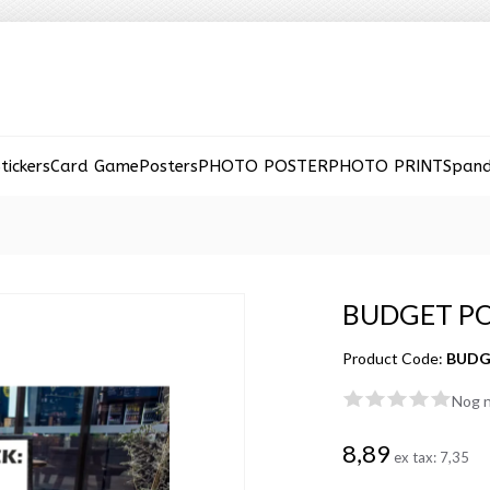
tickers
Card Game
Posters
PHOTO POSTER
PHOTO PRINT
Span
BUDGET PO
Product Code:
BUDGE
Nog n
8,89
ex tax:
7,35