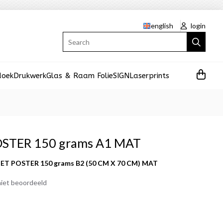
english
login
Search
doek
Drukwerk
Glas & Raam Folie
SIGN
Laserprints
STER 150 grams A1 MAT
T POSTER 150 grams B2 (50 CM X 70 CM) MAT
iet beoordeeld