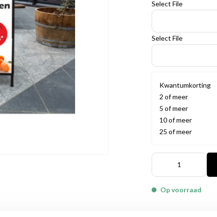
Select File
Select File
Kwantumkorting
2 of meer
5 of meer
10 of meer
25 of meer
Op voorraad