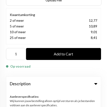
Upload File
Kwantumkorting
2 of meer
12,77
5 of meer
10,89
10 of meer
9,01
25 of meer
8,41
Add to Cart
Op voorraad
Description
Aanleverspecificaties:
Wij kunnen jouw bestelling alleen op tijd versturen als je bestanden
voldoen aan de aanleverspecificaties.