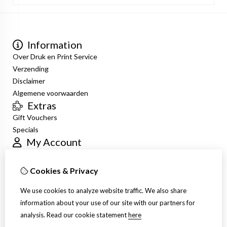
Information
Over Druk en Print Service
Verzending
Disclaimer
Algemene voorwaarden
Extras
Gift Vouchers
Specials
My Account
Inloggen
Order History
Cookies & Privacy
Newsletter
Customer Service
We use cookies to analyze website traffic. We also share
Contact Us
information about your use of our site with our partners for
Site Map
analysis.
Read our cookie statement
here