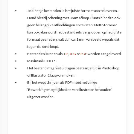
Je dient je bestanden in het juiste formaat aan te leveren.
Houd hierbij rekening met 3mm afloop. Plaats hier dan ook
geen belangrijke afbeeldingen en teksten. Netto formaat
kan ook, dan word het bestand iets vergroot en op het juiste
formaat gesneden, valt dan ca. 1 mm van beeld weg als dat
tegen de rand loopt.
Bestanden kunnen als
TIF
,
JPG
of
PDF
worden aangeleverd.
Maximaal 300 DPI.
Het bestand mag niet uit lagen bestaan, altijd in Photoshop
of Illustrator 1 laag van maken.
Bij het wegschrijven als PDF moet het vinkje
‘Bewerkingsmogelijkheden van Illustrator behouden’
uitgezet worden.