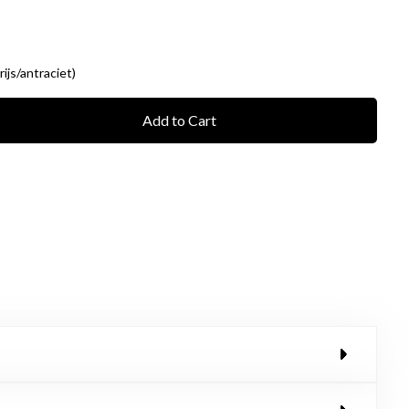
ijs/antraciet)
Add to Cart