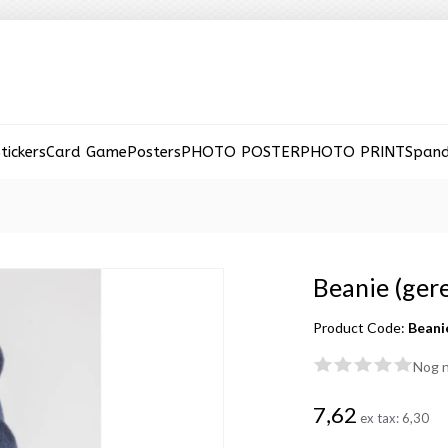
tickers
Card Game
Posters
PHOTO POSTER
PHOTO PRINT
Span
Beanie (ger
Product Code:
Beani
Nog n
7,62
ex tax:
6,30