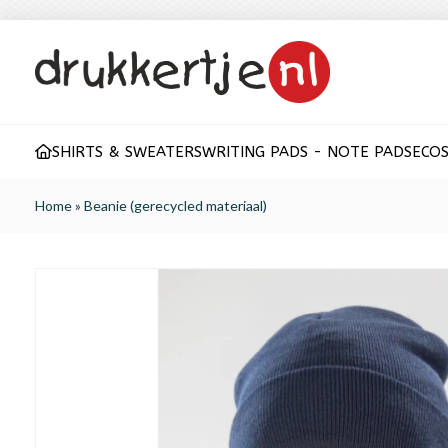
SHIRTS & SWEATERS
WRITING PADS - NOTE PADS
ECO
S
Home
»
Beanie (gerecycled materiaal)