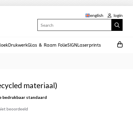
english
login
Search
doek
Drukwerk
Glas & Raam Folie
SIGN
Laserprints
ecycled materiaal)
e bedrukbaar standaard
iet beoordeeld