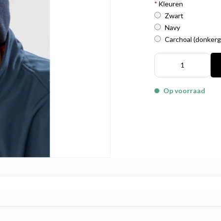
*
Kleuren
Zwart
Navy
Carchoal (donkergr
Op voorraad