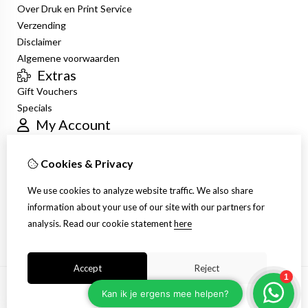
Over Druk en Print Service
Verzending
Disclaimer
Algemene voorwaarden
Extras
Gift Vouchers
Specials
My Account
Inloggen
Order History
Cookies & Privacy
Newsletter
Customer Service
We use cookies to analyze website traffic. We also share
Contact Us
information about your use of our site with our partners for
Site Map
analysis.
Read our cookie statement
here
Accept
Reject
Cookie settings