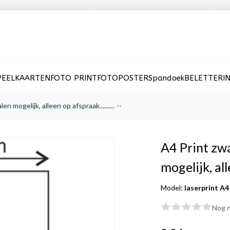
PEELKAARTEN
FOTO PRINT
FOTOPOSTER
Spandoek
BELETTERI
 mogelijk, alleen op afspraak.......... --
A4 Print zwa
mogelijk, alle
Model:
laserprint A
Nog n