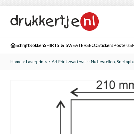
Schrijfblokken
SHIRTS & SWEATERS
ECO
Stickers
Posters
S
Home
>
Laserprints
>
A4 Print zwart/wit -- Nu bestellen, Snel ophalen