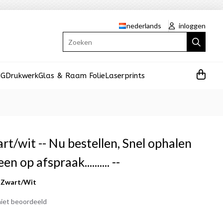
nederlands
inloggen
Zoeken
NG
Drukwerk
Glas & Raam Folie
Laserprints
rt/wit -- Nu bestellen, Snel ophalen
en op afspraak.......... --
4 Zwart/Wit
iet beoordeeld