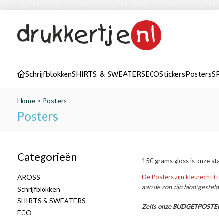
Schrijfblokken
SHIRTS & SWEATERS
ECO
Stickers
Posters
S
Home
>
Posters
Posters
Categorieën
150 grams gloss is onze sta
AROSS
De Posters zijn kleurecht (
aan de zon zijn blootgesteld
Schrijfblokken
SHIRTS & SWEATERS
Zelfs onze BUDGETPOSTERS 
ECO