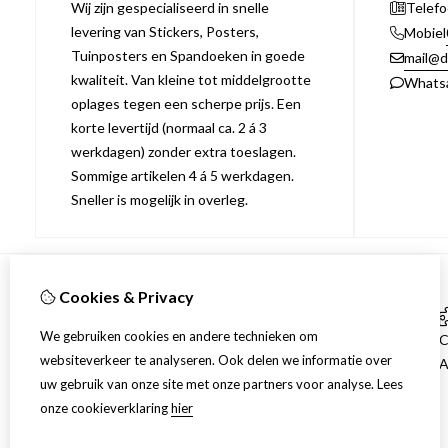
Wij zijn gespecialiseerd in snelle
Telef
levering van Stickers, Posters,
Mobiel
Tuinposters en Spandoeken in goede
mail@d
kwaliteit. Van kleine tot middelgrootte
Whats
oplages tegen een scherpe prijs. Een
korte levertijd (normaal ca. 2 á 3
werkdagen) zonder extra toeslagen.
Sommige artikelen 4 á 5 werkdagen.
Sneller is mogelijk in overleg.
Cookies & Privacy
Informatie
We gebruiken cookies en andere technieken om
Over Druk en Print Service
C
websiteverkeer te analyseren. Ook delen we informatie over
Verzending
A
uw gebruik van onze site met onze partners voor analyse.
Lees
Disclaimer
onze cookieverklaring
hier
Algemene voorwaarden