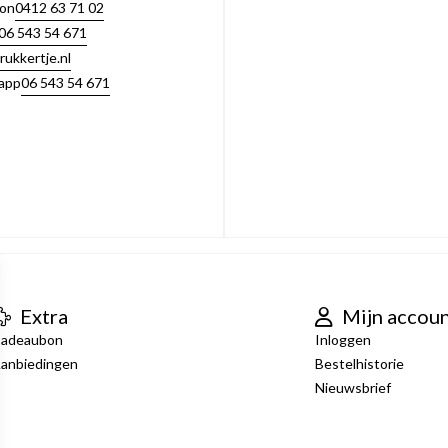
0412 63 71 02
oon
06 543 54 671
rukkertje.nl
06 543 54 671
app
Extra
Mijn accou
adeaubon
Inloggen
anbiedingen
Bestelhistorie
Nieuwsbrief