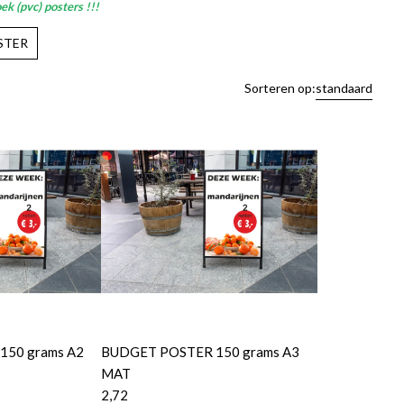
k (pvc) posters !!!
STER
Sorteren op:
standaard
50 grams A2
BUDGET POSTER 150 grams A3
MAT
2,72