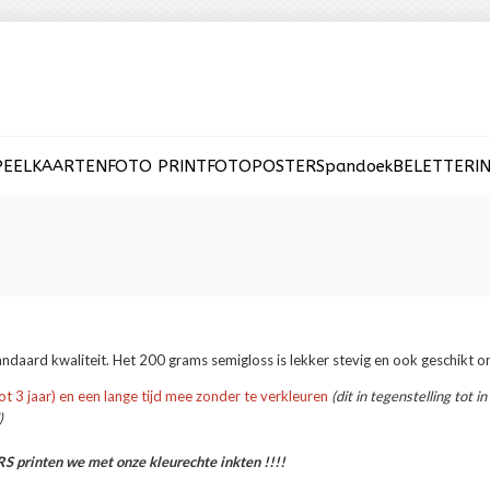
PEELKAARTEN
FOTO PRINT
FOTOPOSTER
Spandoek
BELETTERI
ndaard kwaliteit. Het 200 grams semigloss is lekker stevig en ook geschikt o
tot 3 jaar) en een lange tijd mee zonder te verkleuren
(dit in tegenstelling tot 
)
printen we met onze kleurechte inkten !!!!