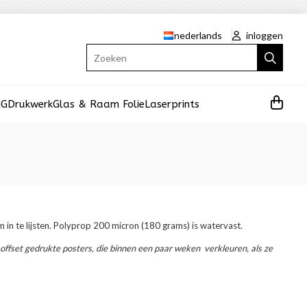
nederlands
inloggen
Zoeken
NG
Drukwerk
Glas & Raam Folie
Laserprints
m in te lijsten. Polyprop 200 micron (180 grams) is watervast.
in offset gedrukte posters, die binnen een paar weken verkleuren, als ze