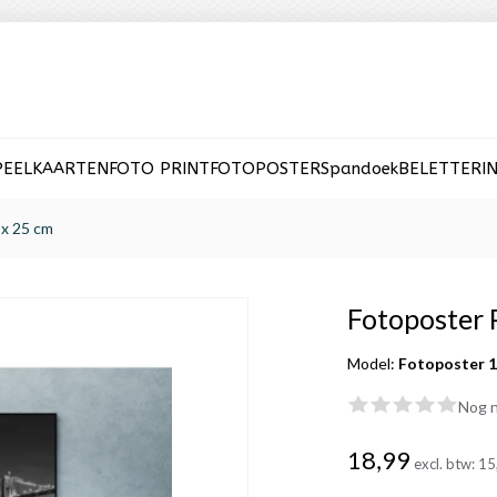
PEELKAARTEN
FOTO PRINT
FOTOPOSTER
Spandoek
BELETTERI
x 25 cm
Fotoposter
Model:
Fotoposter 1
Nog n
18,99
excl. btw:
15