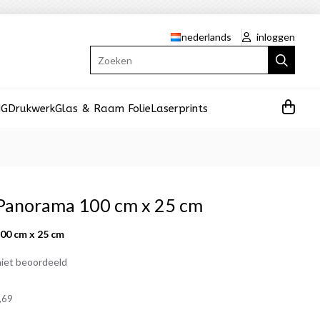
nederlands
inloggen
Zoeken
NG
Drukwerk
Glas & Raam Folie
Laserprints
 Panorama 100 cm x 25 cm
00 cm x 25 cm
iet beoordeeld
,69