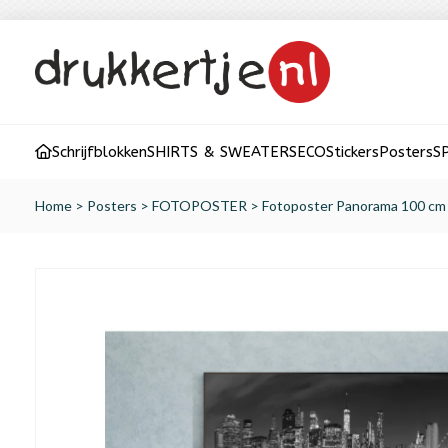
Schrijfblokken
SHIRTS & SWEATERS
ECO
Stickers
Posters
S
Home
>
Posters
>
FOTOPOSTER
>
Fotoposter Panorama 100 cm 