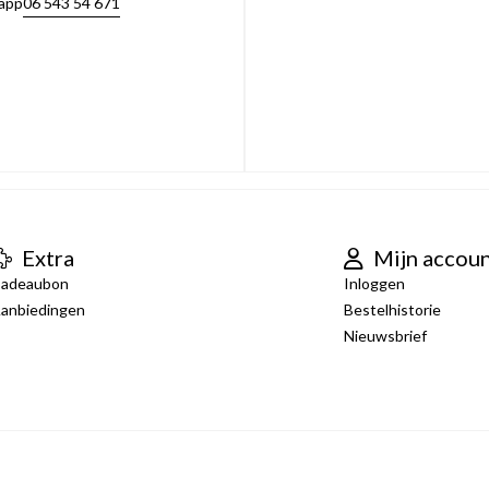
06 543 54 671
app
Extra
Mijn accou
adeaubon
Inloggen
anbiedingen
Bestelhistorie
Nieuwsbrief