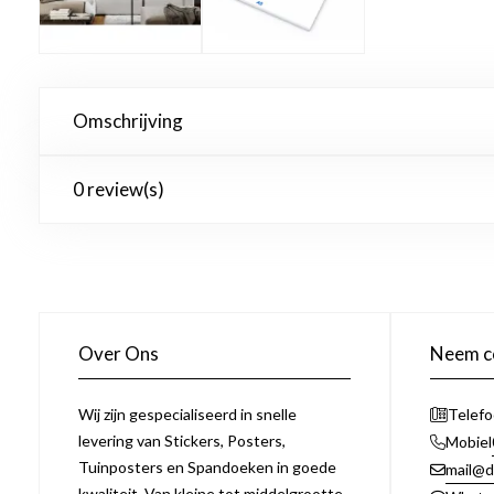
Omschrijving
0 review(s)
Over Ons
Neem co
Wij zijn gespecialiseerd in snelle
Telef
levering van Stickers, Posters,
Mobiel
Tuinposters en Spandoeken in goede
mail@d
kwaliteit. Van kleine tot middelgrootte